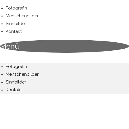
Zum
Fotografin
Inhalt
Menschenbilder
springen
Sinnbilder
Kontakt
Menü
Fotografin
Menschenbilder
Sinnbilder
Kontakt